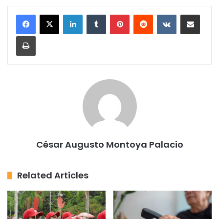
LinkedIn
Tumblr
Pinterest
Reddit
VKontakte
Share via Email
Print
César Augusto Montoya Palacio
Related Articles