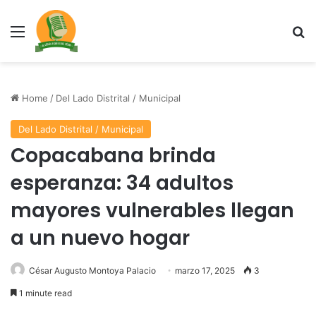
Menu
Se
Home
/
Del Lado Distrital / Municipal
Del Lado Distrital / Municipal
Copacabana brinda
esperanza: 34 adultos
mayores vulnerables llegan
a un nuevo hogar
César Augusto Montoya Palacio
marzo 17, 2025
3
1 minute read