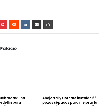
mblr
Pinterest
Reddit
VKontakte
Share via Email
Print
Palacio
Quebradas: una
Abejorral y Cornare instalan 68
edellín para
pozos sépticos para mejorar la