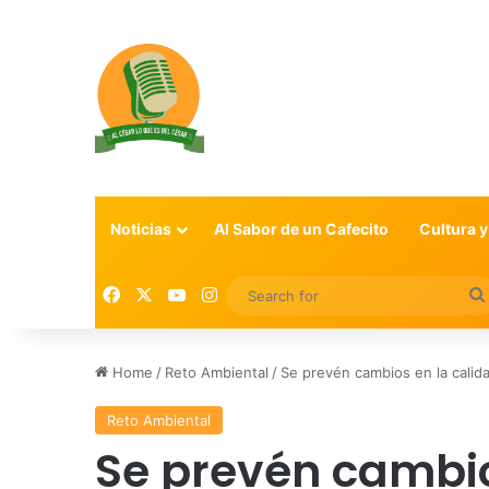
Noticias
Al Sabor de un Cafecito
Cultura y
Facebook
X
YouTube
Instagram
Home
/
Reto Ambiental
/
Se prevén cambios en la calida
Reto Ambiental
Se prevén cambio