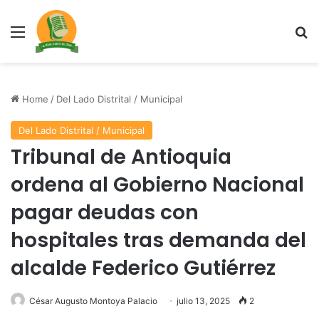
Menu
Se
Home
/
Del Lado Distrital / Municipal
Del Lado Distrital / Municipal
Tribunal de Antioquia
ordena al Gobierno Nacional
pagar deudas con
hospitales tras demanda del
alcalde Federico Gutiérrez
César Augusto Montoya Palacio
julio 13, 2025
2