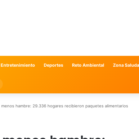
 Entretenimiento
Deportes
Reto Ambiental
Zona Saluda
Search
for
 menos hambre: 29.336 hogares recibieron paquetes alimentarios