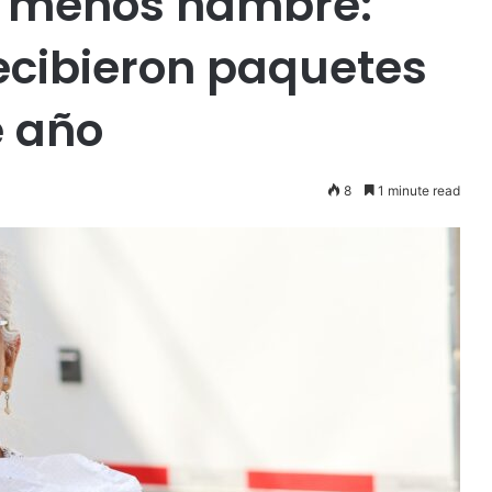
n menos hambre:
ecibieron paquetes
e año
8
1 minute read