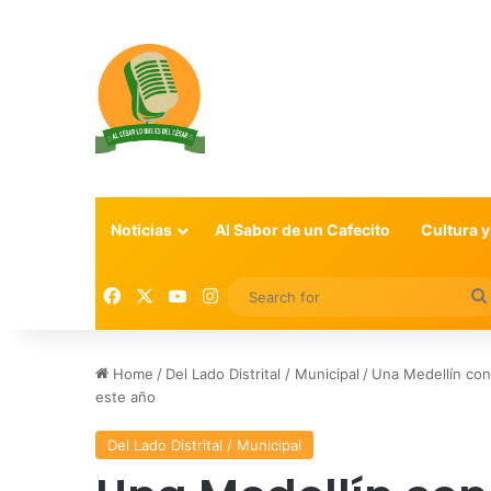
Noticias
Al Sabor de un Cafecito
Cultura y
Facebook
X
YouTube
Instagram
Home
/
Del Lado Distrital / Municipal
/
Una Medellín con
este año
Del Lado Distrital / Municipal