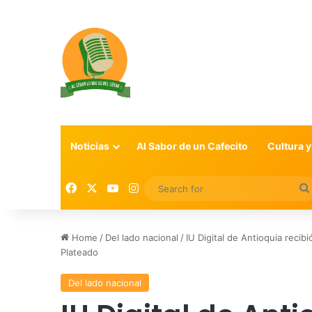
Noticias
Al Sabor de un Cafecito
Cultura y
Facebook
X
YouTube
Instagram
Home
/
Del lado nacional
/
IU Digital de Antioquia recib
Plateado
Del lado nacional